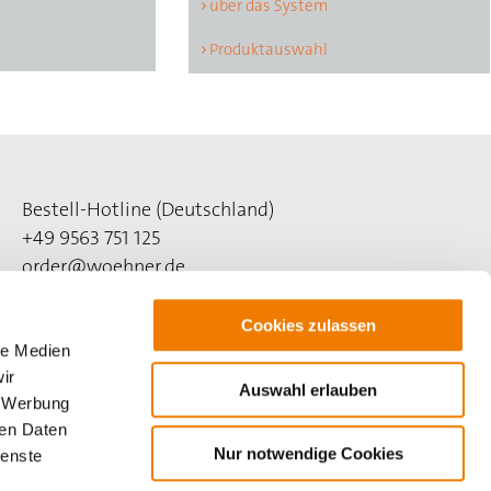
über das System
Produktauswahl
Bestell-Hotline (Deutschland)
+49 9563 751 125
order@woehner.de
Technik-Hotline (Deutschland)
Cookies zulassen
+49 9563 751 508
le Medien
support@woehner.de
ir
Auswahl erlauben
, Werbung
ren Daten
Nur notwendige Cookies
ienste