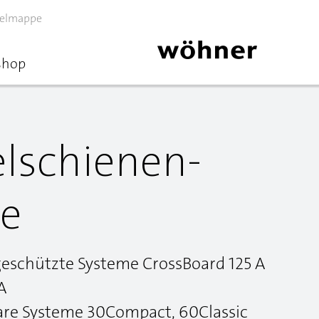
elmappe
shop
schienen-
e
geschützte Systeme CrossBoard 125 A
A
bare Systeme 30Compact, 60Classic