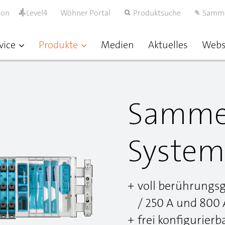
ion
Level4
Wöhner Portal
Produktsuche
Samm
vice
Produkte
Medien
Aktuelles
Web
Sammel
System
voll berührungs
/ 250 A und 800 
frei konfigurier