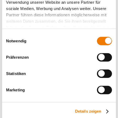
Value Added Services
Verwendung unserer Website an unsere Partner für
soziale Medien, Werbung und Analysen weiter. Unsere
Partner führen diese Informationen möglicherweise mit
weiteren Daten zusammen, die Sie ihnen bereitgestellt
haben oder die sie im Rahmen Ihrer Nutzung der Dienste
gesammelt haben.
Einwilligungsauswahl
Notwendig
Präferenzen
Statistiken
Marketing
31442
000
CUSTO 60Classic
Details zeigen
D-Reiter-Sicherungssockel, 57 mm