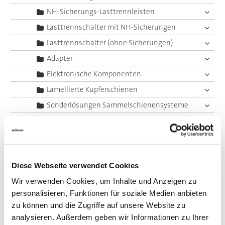
NH-Sicherungs-Lasttrennleisten
Lasttrennschalter mit NH-Sicherungen
Lasttrennschalter (ohne Sicherungen)
Adapter
Elektronische Komponenten
Lamellierte Kupferschienen
Sonderlösungen Sammelschienensysteme
System 60Classic, 4-polig
System 60Classic, 5-polig
System 185Power
Diese Webseite verwendet Cookies
Zentraleinspeisung
Wir verwenden Cookies, um Inhalte und Anzeigen zu
Panel Sicherungshalter
personalisieren, Funktionen für soziale Medien anbieten
Panel Schaltgeräte
zu können und die Zugriffe auf unsere Website zu
Zubehör
analysieren. Außerdem geben wir Informationen zu Ihrer