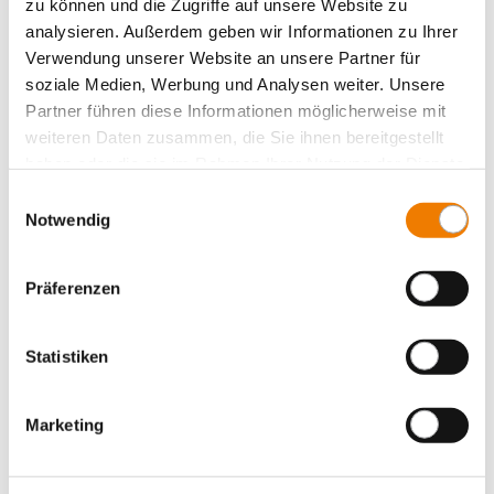
Panel, fuse holders
zu können und die Zugriffe auf unsere Website zu
analysieren. Außerdem geben wir Informationen zu Ihrer
Panel, switching devices
Verwendung unserer Website an unsere Partner für
Принадлежности
soziale Medien, Werbung und Analysen weiter. Unsere
Value Added Services
Partner führen diese Informationen möglicherweise mit
weiteren Daten zusammen, die Sie ihnen bereitgestellt
haben oder die sie im Rahmen Ihrer Nutzung der Dienste
gesammelt haben.
Einwilligungsauswahl
Notwendig
Präferenzen
Statistiken
Marketing
31442
000