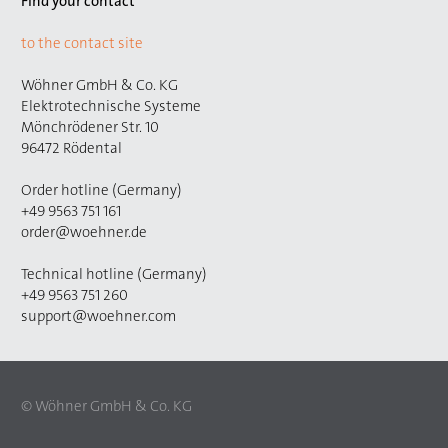
Find your contact
to the contact site
Wöhner GmbH & Co. KG
Elektrotechnische Systeme
Mönchrödener Str. 10
96472 Rödental
Order hotline (Germany)
+49 9563 751 161
order@woehner.de
Technical hotline (Germany)
+49 9563 751 260
support@woehner.com
© Wöhner GmbH & Co. KG