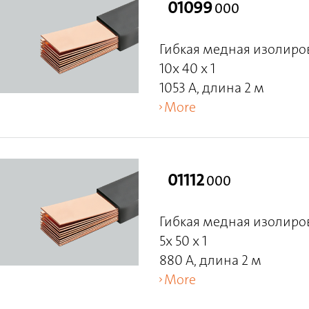
01099
000
Гибкая медная изолиро
10x 40 x 1
1053 A, длина 2 м
More
01112
000
Гибкая медная изолиро
5x 50 x 1
880 A, длина 2 м
More