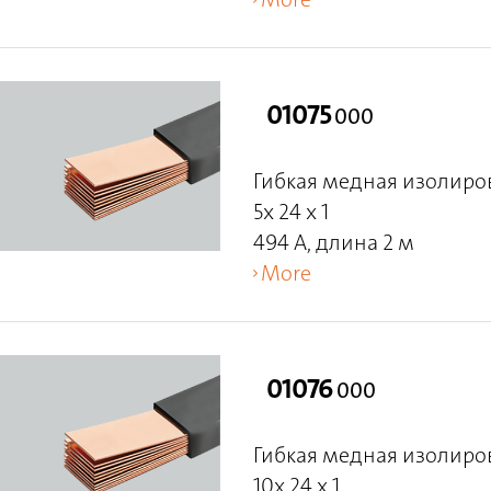
01075
000
Гибкая медная изолиро
5x 24 x 1
494 A, длина 2 м
More
01076
000
Гибкая медная изолиро
10x 24 x 1