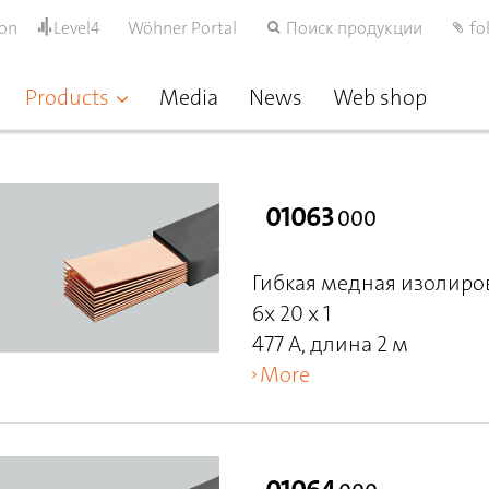
ion
Level4
Wöhner Portal
Поиск продукции
fo
Products
Media
News
Web shop
01063
000
Гибкая медная изолиро
6x 20 x 1
477 A, длина 2 м
More