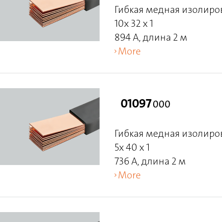
Гибкая медная изолиро
10x 32 x 1
894 A, длина 2 м
More
01097
000
Гибкая медная изолиро
5x 40 x 1
736 A, длина 2 м
More