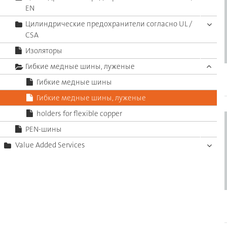
EN
Цилиндрические предохранители согласно UL /
CSA
Изоляторы
Гибкие медные шины, луженые
Гибкие медные шины
Гибкие медные шины, луженые
holders for flexible copper
PEN-шины
Value Added Services