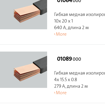
01064
000
Гибкая медная изолиро
10x 20 x 1
640 A, длина 2 м
More
01089
000
Гибкая медная изолиро
4x 15.5 x 0.8
279 A, длина 2 м
More