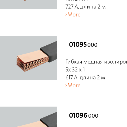
727 A, длина 2 м
More
01095
000
Гибкая медная изолиро
5x 32 x 1
617 A, длина 2 м
More
01096
000