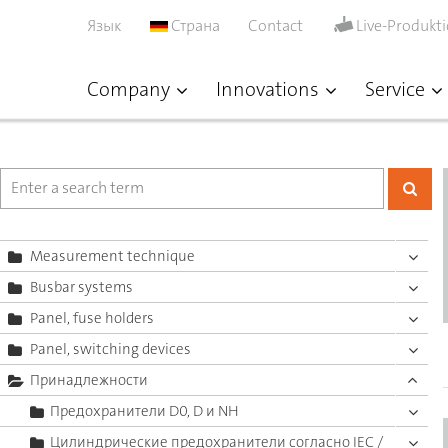
Язык
Страна
Contact
Live-Produkt
Company
Innovations
Service
Measurement technique
Busbar systems
Panel, fuse holders
Panel, switching devices
Принадлежности
Предохранители D0, D и NH
Цилиндрические предохранители согласно IEC /