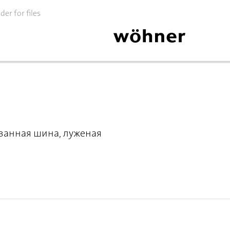
lder for files
ванная шина, луженая