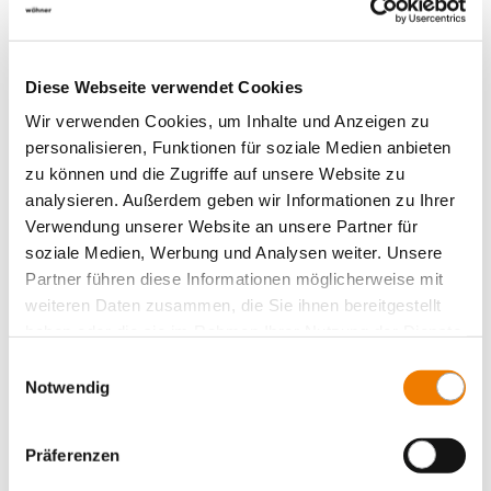
NH-выключатели-разъединители
Вертикальные NH-выключатели-
разъединители
Diese Webseite verwendet Cookies
Выключатели-разъединители с NH-
предохранителями
Wir verwenden Cookies, um Inhalte und Anzeigen zu
personalisieren, Funktionen für soziale Medien anbieten
Выключатели-разъединители (без
предохранителей)
zu können und die Zugriffe auf unsere Website zu
analysieren. Außerdem geben wir Informationen zu Ihrer
Адаптеры
Verwendung unserer Website an unsere Partner für
Электронные компоненты
soziale Medien, Werbung und Analysen weiter. Unsere
Гибкие медные шины
Partner führen diese Informationen möglicherweise mit
weiteren Daten zusammen, die Sie ihnen bereitgestellt
Special solutions for busbar systems
haben oder die sie im Rahmen Ihrer Nutzung der Dienste
System 60Classic, 4-pole
gesammelt haben.
Einwilligungsauswahl
System 60Classic, 5-pole
Notwendig
System 185Power
Центральный ввод питания
Präferenzen
Panel, fuse holders