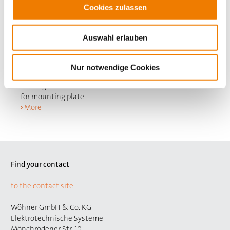
23024
000AD
Cookies zulassen
CAPUS Panel
Auswahl erlauben
выключатель-разъединитель нагрузки 3-полюсный +
Нейтраль
винт M10, ручка серая
Nur notwendige Cookies
400 A
N on right side
for mounting plate
More
Find your contact
to the contact site
Wöhner GmbH & Co. KG
Elektrotechnische Systeme
Mönchrödener Str. 10