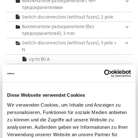
Выключатели-разъединители с NH-
предохранителями
Switch-disconnectors (without fuses), 2-pole
Выключатели-разъединители (без
предохранителей), 3-пол.
Switch-disconnectors (without fuses), 3-pole +
N
Up to 80 A
до 160 А
до 250 А
до 400 А
Diese Webseite verwendet Cookies
до 630 А
Wir verwenden Cookies, um Inhalte und Anzeigen zu
до 1800 A
personalisieren, Funktionen für soziale Medien anbieten
Выключатели-разъединители (без
zu können und die Zugriffe auf unsere Website zu
предохранителей), 4-пол.
analysieren. Außerdem geben wir Informationen zu Ihrer
Switch-disconnectors (without fuses), 6-pole
Verwendung unserer Website an unsere Partner für