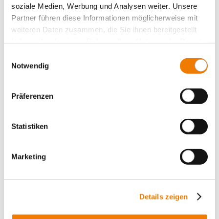
soziale Medien, Werbung und Analysen weiter. Unsere
Переключатель нагрузки, 3-пол.
Partner führen diese Informationen möglicherweise mit
Changeover switches, 3-pole + N
weiteren Daten zusammen, die Sie ihnen bereitgestellt
Принадлежности
haben oder die sie im Rahmen Ihrer Nutzung der Dienste
Value Added Services
gesammelt haben.
Einwilligungsauswahl
Notwendig
Präferenzen
Statistiken
Marketing
Details zeigen