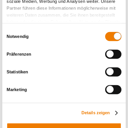
soziale Medien, Werbung und Analysen weiter. Unsere
Центральный ввод питания
Partner führen diese Informationen möglicherweise mit
Panel, fuse holders
weiteren Daten zusammen, die Sie ihnen bereitgestellt
Panel, switching devices
haben oder die sie im Rahmen Ihrer Nutzung der Dienste
gesammelt haben.
Принадлежности
Einwilligungsauswahl
Notwendig
Value Added Services
Präferenzen
Statistiken
Marketing
Details zeigen