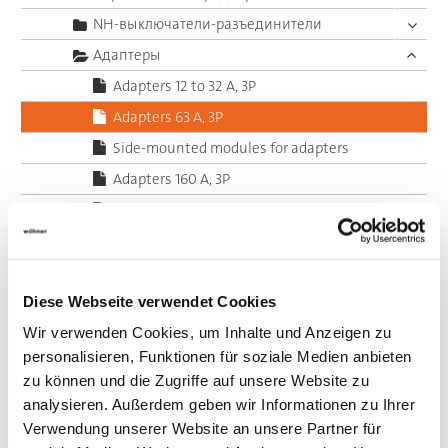
NH-выключатели-разъединители
Адаптеры
Adapters 12 to 32 A, 3P
Adapters 63 A, 3P
Side-mounted modules for adapters
Adapters 160 A, 3P
Adapters up to 45 A with CrossLink® interface
Электронные компоненты
Гибкие медные шины
Diese Webseite verwendet Cookies
System 30Compact, 5-pole
Wir verwenden Cookies, um Inhalte und Anzeigen zu
System 60Classic, 3-pole
personalisieren, Funktionen für soziale Medien anbieten
System 60Classic, 4-pole
zu können und die Zugriffe auf unsere Website zu
System 60Classic, 5-pole
analysieren. Außerdem geben wir Informationen zu Ihrer
System 185Power
Verwendung unserer Website an unsere Partner für