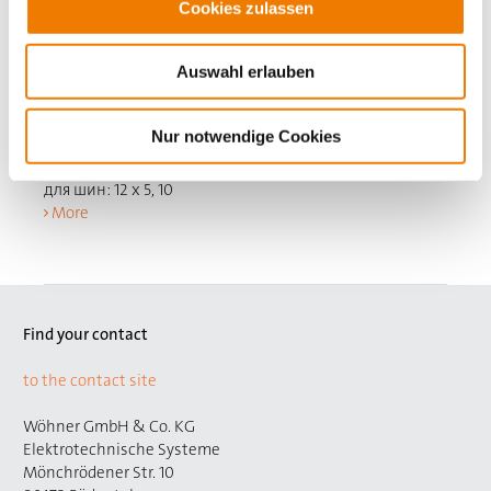
Cookies zulassen
32591
000
Auswahl erlauben
EQUES 30Compact
Шинный адаптер 63 A
Nur notwendige Cookies
1 DIN-рейка
54 x 160, с проводами AWG 8 (10 мм²)
для шин: 12 x 5, 10
More
Find your contact
to the contact site
Wöhner GmbH & Co. KG
Elektrotechnische Systeme
Mönchrödener Str. 10