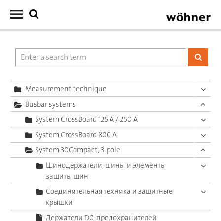
Measurement technique
Busbar systems
System CrossBoard 125 A / 250 A
System CrossBoard 800 A
System 30Compact, 3-pole
Шинодержатели, шины и элементы
защиты шин
Соединительная техника и защитные
крышки
Держатели D0-предохранителей