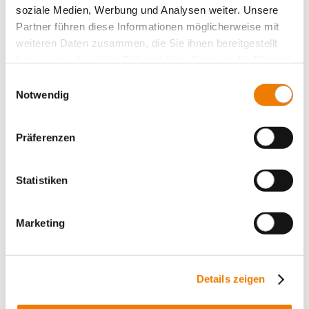
soziale Medien, Werbung und Analysen weiter. Unsere
Partner führen diese Informationen möglicherweise mit
weiteren Daten zusammen, die Sie ihnen bereitgestellt
haben oder die sie im Rahmen Ihrer Nutzung der Dienste
gesammelt haben.
Einwilligungsauswahl
Notwendig
Präferenzen
32460
000
Statistiken
EQUES 60Classic
Шинный адаптер 63 A
Marketing
3-полюсный
Для прямого пускателя ABB MS45x, Eaton PKZM4,
Siemens S2
55 x 260, с проводами AWG 8 (10 мм²)
Details zeigen
для шин: 12, 15, 20, 25, 30 x 5, 10 и профильные шины
More