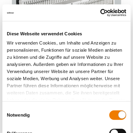
Diese Webseite verwendet Cookies
Wir verwenden Cookies, um Inhalte und Anzeigen zu
11607
personalisieren, Funktionen für soziale Medien anbieten
000A
zu können und die Zugriffe auf unsere Website zu
analysieren. Außerdem geben wir Informationen zu Ihrer
CrossBoard
Verwendung unserer Website an unsere Partner für
шинный блок 800 A
soziale Medien, Werbung und Analysen weiter. Unsere
for feeding from the front
Partner führen diese Informationen möglicherweise mit
3-полюсный
weiteren Daten zusammen, die Sie ihnen bereitgestellt
Длина 700 мм, с защитой от прикосновения
More
haben oder die sie im Rahmen Ihrer Nutzung der Dienste
gesammelt haben.
Einwilligungsauswahl
Notwendig