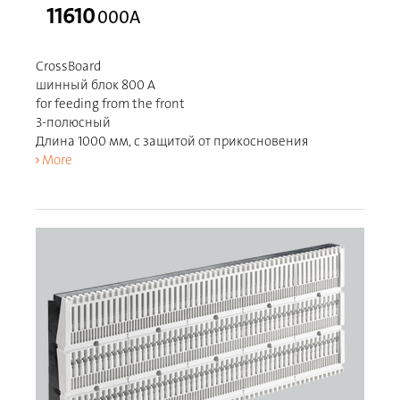
11610
000A
CrossBoard
шинный блок 800 A
for feeding from the front
3-полюсный
Длина 1000 мм, с защитой от прикосновения
More