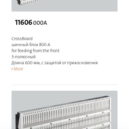
11606
000A
CrossBoard
шинный блок 800 A
for feeding from the front
3-полюсный
Длина 600 мм, с защитой от прикосновения
More