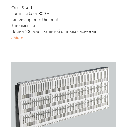
CrossBoard
шинный блок 800 A
for feeding from the front
3-полюсный
Длина 500 мм, с защитой от прикосновения
More