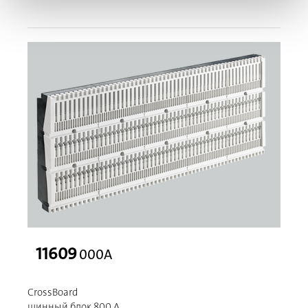
11609
000A
CrossBoard
шинный блок 800 A