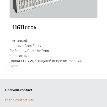
11611
000A
CrossBoard
шинный блок 800 A
for feeding from the front
3-полюсный
Длина 1100 мм, с защитой от прикосновения
More
Find your contact
to the contact site