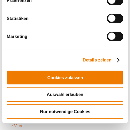
Präferenzen
Statistiken
Marketing
Details zeigen
11608
Cookies zulassen
000A
Auswahl erlauben
CrossBoard
шинный блок 800 A
for feeding from the front
Nur notwendige Cookies
3-полюсный
Длина 800 мм, с защитой от прикосновения
More