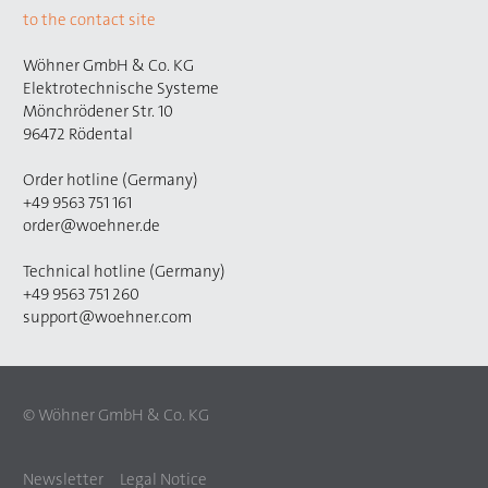
to the contact site
Wöhner GmbH & Co. KG
Elektrotechnische Systeme
Mönchrödener Str. 10
96472 Rödental
Order hotline (Germany)
+49 9563 751 161
order@woehner.de
Technical hotline (Germany)
+49 9563 751 260
support@woehner.com
© Wöhner GmbH & Co. KG
Newsletter
Legal Notice