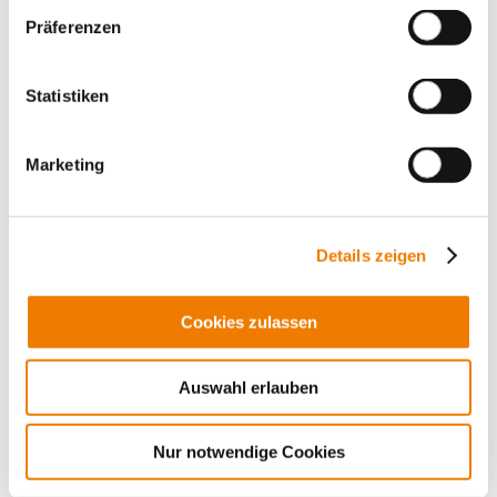
Präferenzen
Statistiken
Marketing
Details zeigen
Cookies zulassen
01135
000
Auswahl erlauben
CRITO
Цанговая клемма
Nur notwendige Cookies
35 - 150 mm², AWG 2 - 300 MCM, lam. Cu.
для шин: 12, 15, 20 x 5, 10