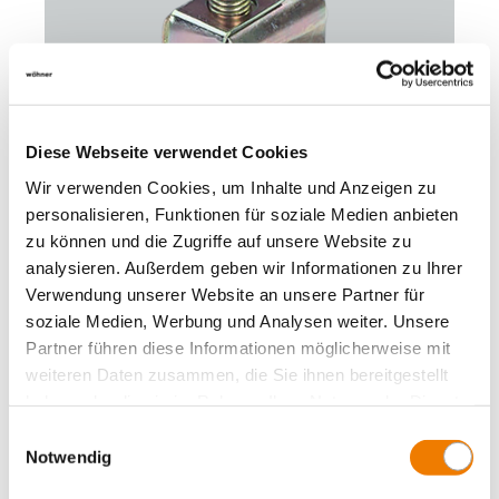
Diese Webseite verwendet Cookies
Wir verwenden Cookies, um Inhalte und Anzeigen zu
personalisieren, Funktionen für soziale Medien anbieten
zu können und die Zugriffe auf unsere Website zu
01203
000
analysieren. Außerdem geben wir Informationen zu Ihrer
Verwendung unserer Website an unsere Partner für
CRITO
soziale Medien, Werbung und Analysen weiter. Unsere
Универсальная клемма
Partner führen diese Informationen möglicherweise mit
16 - 120 mm², AWG 6 - 250 MCM
weiteren Daten zusammen, die Sie ihnen bereitgestellt
для шин: Плоская шина, толщина 10 мм и профильная
haben oder die sie im Rahmen Ihrer Nutzung der Dienste
шина
gesammelt haben.
More
Einwilligungsauswahl
Notwendig