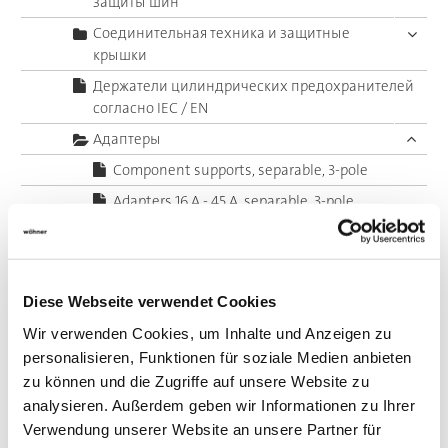
защиты шин
Соединительная техника и защитные
крышки
Держатели цилиндрических предохранителей
согласно IEC / EN
Адаптеры
Component supports, separable, 3-pole
Adapters 16 A - 45 A, separable, 3-pole
Component supports, 3-pole
Adapters 16 A - 32 A, 3-pole
Adapters 63 A, 3-pole
Diese Webseite verwendet Cookies
Adapters 80 A, 3-pole
Wir verwenden Cookies, um Inhalte und Anzeigen zu
Модуль земля/нейтраль
personalisieren, Funktionen für soziale Medien anbieten
zu können und die Zugriffe auf unsere Website zu
Adapters 160 - 630 A, 4-pole
analysieren. Außerdem geben wir Informationen zu Ihrer
System 60Classic, 5-pole
Verwendung unserer Website an unsere Partner für