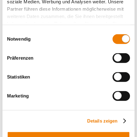
System 185Power
soziale Medien, Werbung und Analysen weiter. Unsere
Partner führen diese Informationen möglicherweise mit
Центральный ввод питания
weiteren Daten zusammen, die Sie ihnen bereitgestellt
Panel, fuse holders
haben oder die sie im Rahmen Ihrer Nutzung der Dienste
Panel, switching devices
gesammelt haben.
Einwilligungsauswahl
Принадлежности
Notwendig
Value Added Services
Präferenzen
Statistiken
Marketing
Details zeigen