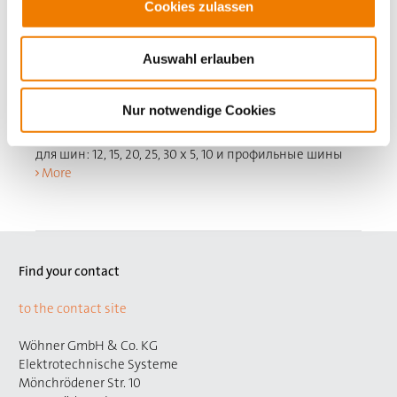
Cookies zulassen
32146
000
Auswahl erlauben
Модуль Земля / Нейтраль
Nur notwendige Cookies
Для присоединения к адаптеру с двух сторон
18 x 242
для шин: 12, 15, 20, 25, 30 x 5, 10 и профильные шины
More
Find your contact
to the contact site
Wöhner GmbH & Co. KG
Elektrotechnische Systeme
Mönchrödener Str. 10