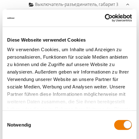
Выключатель-разъединитель, габарит 3
Выключатель-разъединитель, габарит 3, 185
мм, пофазное отключение
NH fuse-switch-disconnector size 3, 1-pole
switchable, incl. measuring transformers
Diese Webseite verwendet Cookies
Выключатель-разъединитель, габарит 3, 185
Wir verwenden Cookies, um Inhalte und Anzeigen zu
мм, трехфазное отключение
personalisieren, Funktionen für soziale Medien anbieten
NH fuse-switch-disconnector size 3, 3-pole
zu können und die Zugriffe auf unsere Website zu
switchable, incl. measuring transformers
analysieren. Außerdem geben wir Informationen zu Ihrer
Verwendung unserer Website an unsere Partner für
NH fuse-switch-disconnector size 3, 910 A
soziale Medien, Werbung und Analysen weiter. Unsere
NH fuse-switch-disconnector size 3, 1250 A
Partner führen diese Informationen möglicherweise mit
NH switch-disconnectors for busbar
weiteren Daten zusammen, die Sie ihnen bereitgestellt
sectioning
haben oder die sie im Rahmen Ihrer Nutzung der Dienste
SPEED, NH in-line switch-disconnector-fuses
gesammelt haben.
Einwilligungsauswahl
Гибкие медные шины
Notwendig
Центральный ввод питания