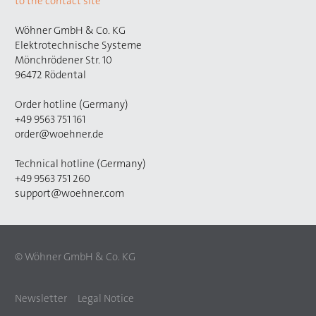
to the contact site
Wöhner GmbH & Co. KG
Elektrotechnische Systeme
Mönchrödener Str. 10
96472 Rödental
Order hotline (Germany)
+49 9563 751 161
order@woehner.de
Technical hotline (Germany)
+49 9563 751 260
support@woehner.com
© Wöhner GmbH & Co. KG
Newsletter
Legal Notice