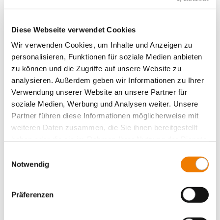
33716
000A
Diese Webseite verwendet Cookies
QUADRON 185Power
Линейный выключатель-разъединитель с
Wir verwenden Cookies, um Inhalte und Anzeigen zu
предохранителями 250 A
personalisieren, Funktionen für soziale Medien anbieten
Типоразмер 1, 1-полюсное отключение
zu können und die Zugriffe auf unsere Website zu
Винт М12
analysieren. Außerdem geben wir Informationen zu Ihrer
для шин: 30, 40, 60, 80, 100, 120 x 10
Verwendung unserer Website an unsere Partner für
More
soziale Medien, Werbung und Analysen weiter. Unsere
Partner führen diese Informationen möglicherweise mit
weiteren Daten zusammen, die Sie ihnen bereitgestellt
haben oder die sie im Rahmen Ihrer Nutzung der Dienste
gesammelt haben.
Einwilligungsauswahl
Notwendig
Präferenzen