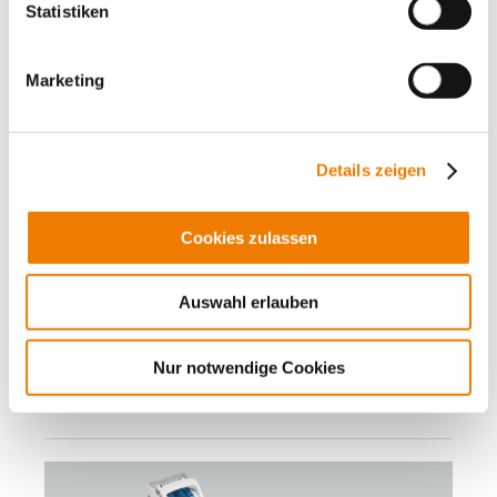
Statistiken
Marketing
33526
000A
Details zeigen
QUADRON 185Power
Линейный выключатель-разъединитель с
Cookies zulassen
предохранителями 250 A
Типоразмер 1, 1-полюсное отключение
Auswahl erlauben
V-clamp 35-240 mm²
terminal body alu, pressure piece brass
для шин: 30, 40, 60, 80, 100, 120 x 10
Nur notwendige Cookies
More