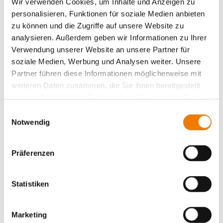
Wir verwenden Cookies, um Inhalte und Anzeigen zu
personalisieren, Funktionen für soziale Medien anbieten
zu können und die Zugriffe auf unsere Website zu
analysieren. Außerdem geben wir Informationen zu Ihrer
Verwendung unserer Website an unsere Partner für
soziale Medien, Werbung und Analysen weiter. Unsere
Partner führen diese Informationen möglicherweise mit
weiteren Daten zusammen, die Sie ihnen bereitgestellt
haben oder die sie im Rahmen Ihrer Nutzung der Dienste
33741
000
gesammelt haben.
Einwilligungsauswahl
Notwendig
Stromwandler 80 A / 5 A
Baugröße CT3
Präferenzen
2,5 VA / Klasse 1
Größe 00
Mehr
Statistiken
Marketing