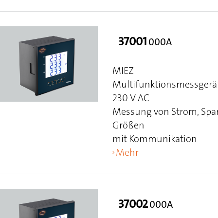
37001
000A
MIEZ
Multifunktionsmessgerät
230 V AC
Messung von Strom, Span
Größen
mit Kommunikation
Mehr
37002
000A