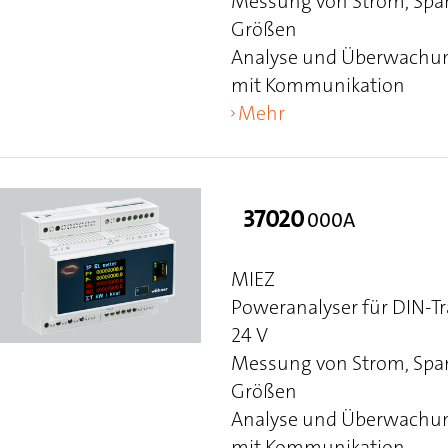
Messung von Strom, Span
Größen
Analyse und Überwachun
mit Kommunikation
Mehr
37020
000A
MIEZ
Poweranalyser für DIN-T
24 V
Messung von Strom, Span
Größen
Analyse und Überwachun
mit Kommunikation