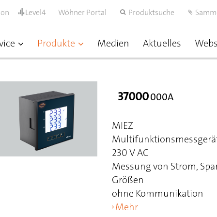
ion
Level4
Wöhner Portal
Produktsuche
Samm
vice
Produkte
Medien
Aktuelles
Web
37000
000A
MIEZ
Multifunktionsmessgerät
230 V AC
Messung von Strom, Span
Größen
ohne Kommunikation
Mehr