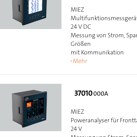
MIEZ
Multifunktionsmessgerät
24 V DC
Messung von Strom, Span
Größen
mit Kommunikation
Mehr
37010
000A
MIEZ
Poweranalyser für Frontt
24 V