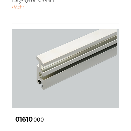
Länge 3,60 m, verzinnt
Mehr
01610
000