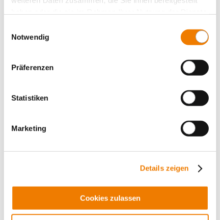
weiteren Daten zusammen, die Sie ihnen bereitgestellt
haben oder die sie im Rahmen Ihrer Nutzung der Dienste
gesammelt haben.
Einwilligungsauswahl
Notwendig
Präferenzen
01189
000
Statistiken
Dreifach-T-Profilschiene 1140 mm²
Material: Kupfer Cu-ETP (Nr. CW004A) nach EN 13601
Marketing
(99,9% Kupfer), Festigkeitsklasse R300 (300 N/mm²)
Länge 653 mm, verzinnt
Mehr
Details zeigen
Cookies zulassen