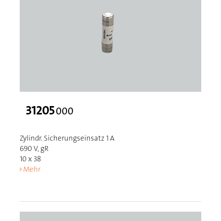
31205
000
Zylindr. Sicherungseinsatz 1 A
690 V, gR
10 x 38
Mehr