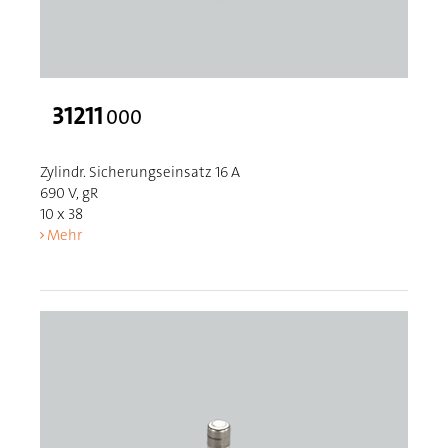
31211
000
Zylindr. Sicherungseinsatz 16 A
690 V, gR
10 x 38
Mehr