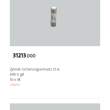
31213
000
Zylindr. Sicherungseinsatz 25 A
690 V, gR
10 x 38
Mehr