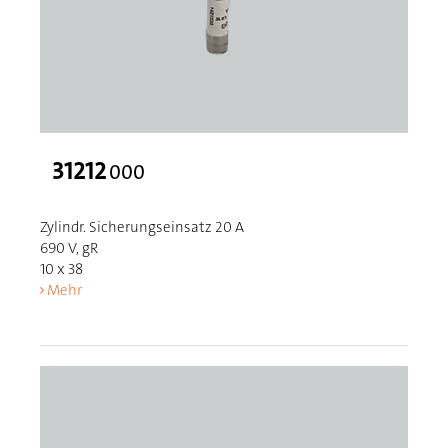
31212
000
Zylindr. Sicherungseinsatz 20 A
690 V, gR
10 x 38
Mehr