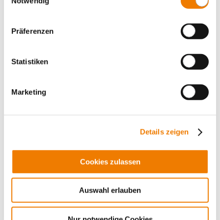
31209
Notwendig
000
Zylindr. Sicherungseinsatz 10 A
Präferenzen
690 V, gR
10 x 38
Mehr
Statistiken
Marketing
Details zeigen
Cookies zulassen
Auswahl erlauben
Nur notwendige Cookies