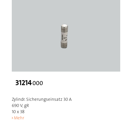
31214
000
Zylindr. Sicherungseinsatz 30 A
690 V, gR
10 x 38
Mehr