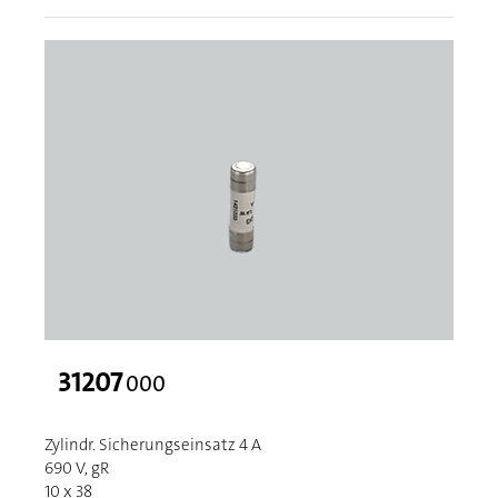
31207
000
Zylindr. Sicherungseinsatz 4 A
690 V, gR
10 x 38