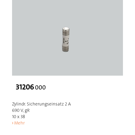
31206
000
Zylindr. Sicherungseinsatz 2 A
690 V, gR
10 x 38
Mehr