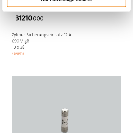
31210
000
Zylindr. Sicherungseinsatz 12 A
690 V, gR
10 x 38
Mehr