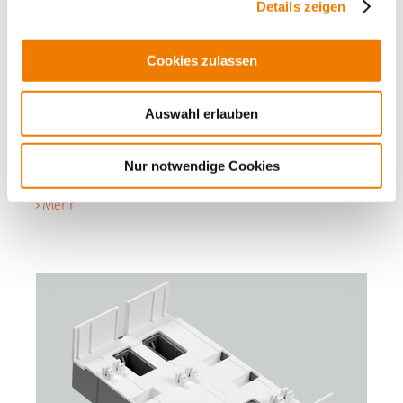
Details zeigen
01595
000A
Cookies zulassen
CRITO CrossBoard
Anschlussmodul
Auswahl erlauben
150 mm², für rückseitige Einspeisung des CrossBoard
3-polig
Nur notwendige Cookies
Anschluss oben oder unten
für: CrossBoard 250 A 300 - 1100 mm
Mehr