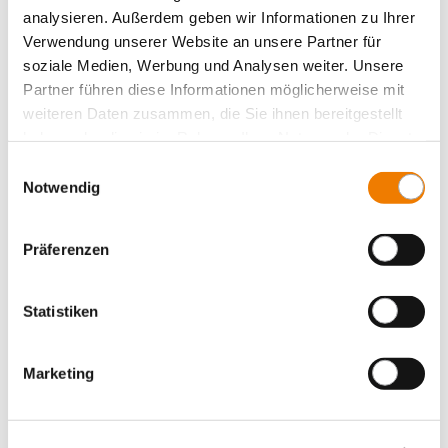
150 mm², für rückseitige Einspeisung des CrossBoard
analysieren. Außerdem geben wir Informationen zu Ihrer
3-polig
Verwendung unserer Website an unsere Partner für
Anschluss oben und unten
soziale Medien, Werbung und Analysen weiter. Unsere
für: CrossBoard 250 A 300 - 1100 mm
Partner führen diese Informationen möglicherweise mit
Mehr
weiteren Daten zusammen, die Sie ihnen bereitgestellt
haben oder die sie im Rahmen Ihrer Nutzung der Dienste
gesammelt haben.
Einwilligungsauswahl
Notwendig
Präferenzen
Statistiken
Marketing