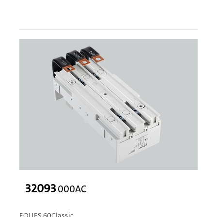
32093
000AC
EQUES 60Classic