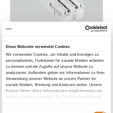
32089
000AC
Diese Webseite verwendet Cookies
Wir verwenden Cookies, um Inhalte und Anzeigen zu
EQUES 60Classic
personalisieren, Funktionen für soziale Medien anbieten
Sammelschienenadapter 160 A, 3-polig
mit lam. Kupfer (unten), mit UL-Zulassung
zu können und die Zugriffe auf unsere Website zu
90 x 220
analysieren. Außerdem geben wir Informationen zu Ihrer
Phasenabstand 30 mm
Verwendung unserer Website an unsere Partner für
Verbindung zum System unten
soziale Medien, Werbung und Analysen weiter. Unsere
für: ABB T2, XT2 / Eaton NZM1
Partner führen diese Informationen möglicherweise mit
für Sammelschienen: 12, 15, 20, 25, 30 x 5, 10 und
weiteren Daten zusammen, die Sie ihnen bereitgestellt
Profilschienen
haben oder die sie im Rahmen Ihrer Nutzung der Dienste
der Leistungsschalter muss mit Schraubanschluss
ausgestattet sein
gesammelt haben.
Einwilligungsauswahl