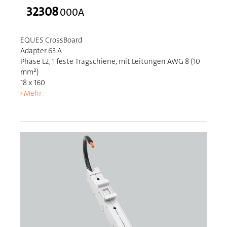
32308
000A
EQUES CrossBoard
Adapter 63 A
Phase L2, 1 feste Tragschiene, mit Leitungen AWG 8 (10
mm²)
18 x 160
Mehr