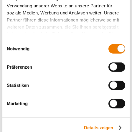
Verwendung unserer Website an unsere Partner für
soziale Medien, Werbung und Analysen weiter. Unsere
Partner führen diese Informationen möglicherweise mit
weiteren Daten zusammen, die Sie ihnen bereitgestellt
haben oder die sie im Rahmen Ihrer Nutzung der Dienste
gesammelt haben.
Einwilligungsauswahl
Notwendig
Präferenzen
32302
000A
Statistiken
EQUES CrossBoard
Marketing
Adapter 16 A
Phase L3, 1 feste Tragschiene, mit Leitungen AWG 14 (2,5
mm²)
18 x 160
Details zeigen
Mehr