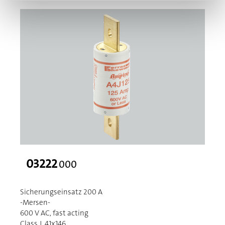
03222
000
Sicherungseinsatz 200 A
-Mersen-
600 V AC, fast acting
Class J, 41x146