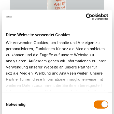
Diese Webseite verwendet Cookies
03220
Wir verwenden Cookies, um Inhalte und Anzeigen zu
000A
personalisieren, Funktionen für soziale Medien anbieten
zu können und die Zugriffe auf unsere Website zu
Sicherungseinsatz 150 A
analysieren. Außerdem geben wir Informationen zu Ihrer
-Mersen-
Verwendung unserer Website an unsere Partner für
600 V AC, fast acting
soziale Medien, Werbung und Analysen weiter. Unsere
Class J, 41x146
Partner führen diese Informationen möglicherweise mit
Mehr
weiteren Daten zusammen, die Sie ihnen bereitgestellt
haben oder die sie im Rahmen Ihrer Nutzung der Dienste
gesammelt haben.
Einwilligungsauswahl
Notwendig