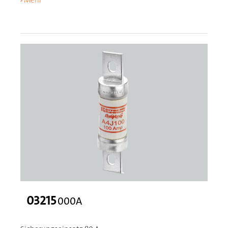
Mehr
03215
000A