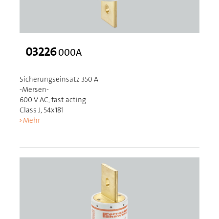
03226
000A
Sicherungseinsatz 350 A
-Mersen-
600 V AC, fast acting
Class J, 54x181
Mehr