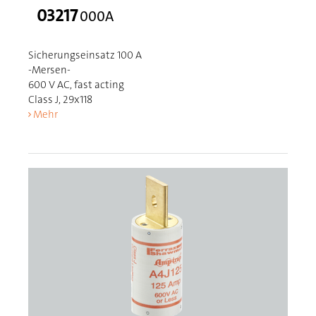
03217
000A
Sicherungseinsatz 100 A
-Mersen-
600 V AC, fast acting
Class J, 29x118
Mehr