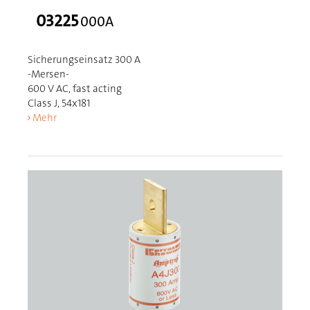
03225
000A
Sicherungseinsatz 300 A
-Mersen-
600 V AC, fast acting
Class J, 54x181
Mehr