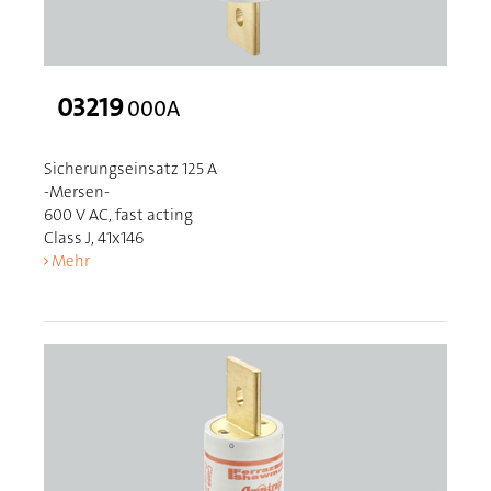
03219
000A
Sicherungseinsatz 125 A
-Mersen-
600 V AC, fast acting
Class J, 41x146
Mehr