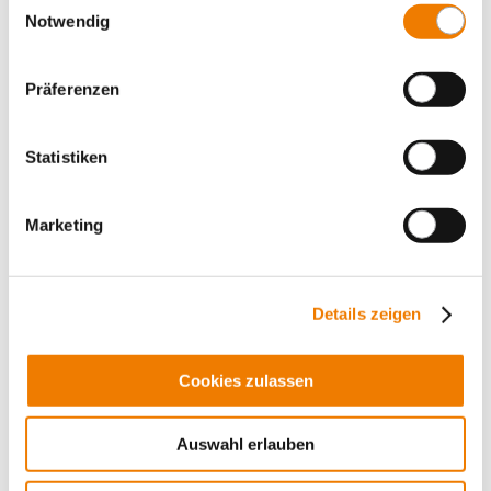
Notwendig
Präferenzen
36179
000A
Statistiken
OMUS C14 CrossBoard Connect Plus
Commutateur électronique commutable 3 pôles ou 1
Marketing
pôle
Commutateur électronique pour charge résistive 0,1 -
2,6 A
avec interface IO-Link et écran
Details zeigen
Plus
Cookies zulassen
Auswahl erlauben