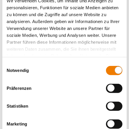
Wir verwenden Cookies, um Inhalte und Anzeigen zu
personalisieren, Funktionen für soziale Medien anbieten
zu können und die Zugriffe auf unsere Website zu
analysieren. Außerdem geben wir Informationen zu Ihrer
Verwendung unserer Website an unsere Partner für
soziale Medien, Werbung und Analysen weiter. Unsere
Partner führen diese Informationen möglicherweise mit
33307
000
weiteren Daten zusammen, die Sie ihnen bereitgestellt
haben oder die sie im Rahmen Ihrer Nutzung der Dienste
gesammelt haben.
Einwilligungsauswahl
QUADRON Panel
Notwendig
support pour fusibles cylindriques
Class J / 3P, borne 150 mm²
200 A / 600 V (41x146)
Präferenzen
for mounting plate
Plus
Statistiken
Marketing