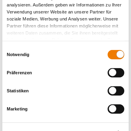
CAPUS Panel
analysieren. Außerdem geben wir Informationen zu Ihrer
interrupteur-sectionneur à 3 pôles
Verwendung unserer Website an unsere Partner für
vis M12, poignée gris graphite
soziale Medien, Werbung und Analysen weiter. Unsere
1000 A
Partner führen diese Informationen möglicherweise mit
for mounting plate
weiteren Daten zusammen, die Sie ihnen bereitgestellt
Plus
haben oder die sie im Rahmen Ihrer Nutzung der Dienste
gesammelt haben.
Einwilligungsauswahl
Notwendig
Präferenzen
Statistiken
Marketing