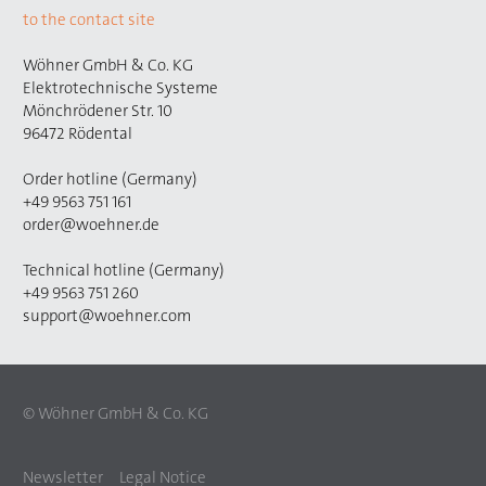
to the contact site
Wöhner GmbH & Co. KG
Elektrotechnische Systeme
Mönchrödener Str. 10
96472 Rödental
Order hotline (Germany)
+49 9563 751 161
order@woehner.de
Technical hotline (Germany)
+49 9563 751 260
support@woehner.com
© Wöhner GmbH & Co. KG
Newsletter
Legal Notice