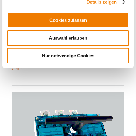
Details zeigen
23007
000AD
Cookies zulassen
CAPUS Panel
Auswahl erlauben
interrupteur-sectionneur à 3 pôles
vis M16, poignée gris graphite
1250 A
Nur notwendige Cookies
for mounting plate
Plus