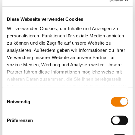
Diese Webseite verwendet Cookies
Wir verwenden Cookies, um Inhalte und Anzeigen zu
personalisieren, Funktionen für soziale Medien anbieten
zu können und die Zugriffe auf unsere Website zu
analysieren. Außerdem geben wir Informationen zu Ihrer
Verwendung unserer Website an unsere Partner für
soziale Medien, Werbung und Analysen weiter. Unsere
Partner führen diese Informationen möglicherweise mit
weiteren Daten zusammen, die Sie ihnen bereitgestellt
haben oder die sie im Rahmen Ihrer Nutzung der Dienste
gesammelt haben.
Einwilligungsauswahl
31370
000
Notwendig
fusible cylindrique 16 A, avec percuteur
Präferenzen
500 V, gG
14 x 51