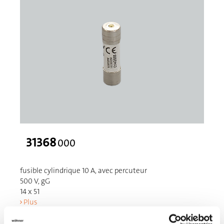
31368
000
fusible cylindrique 10 A, avec percuteur
500 V, gG
14 x 51
Plus