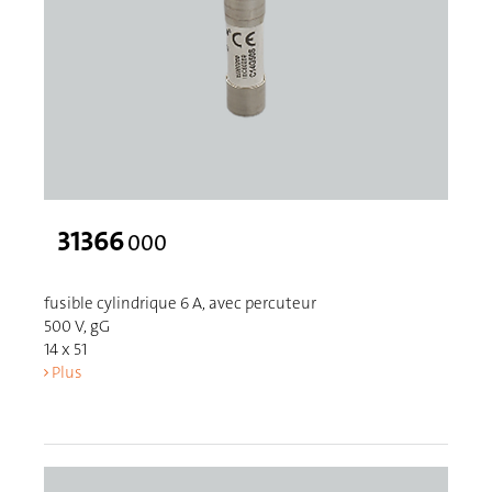
31366
000
fusible cylindrique 6 A, avec percuteur
500 V, gG
14 x 51
Plus