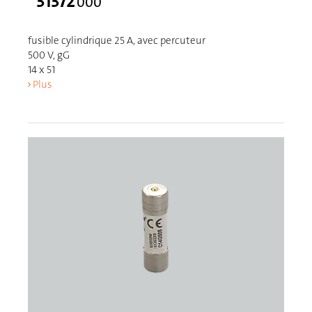
31372
000
fusible cylindrique 25 A, avec percuteur
500 V, gG
14 x 51
Plus