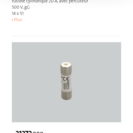
fusible cylindrique 20 A, avec percuteur
500 V, gG
14 x 51
Plus