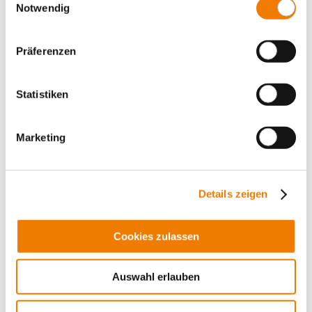
Notwendig
33356
000
Präferenzen
CAPUS Panel
Statistiken
interrupteur-sectionneur à 3 pôles
vis M10, poignée rouge
400 A
Marketing
for mounting plate
Plus
Details zeigen
Cookies zulassen
Auswahl erlauben