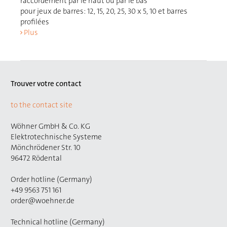
raccordement par le haut ou par le bas
pour jeux de barres: 12, 15, 20, 25, 30 x 5, 10 et barres
profilées
Plus
Trouver votre contact
to the contact site
Wöhner GmbH & Co. KG
Elektrotechnische Systeme
Mönchrödener Str. 10
96472 Rödental
Order hotline (Germany)
+49 9563 751 161
order@woehner.de
Technical hotline (Germany)