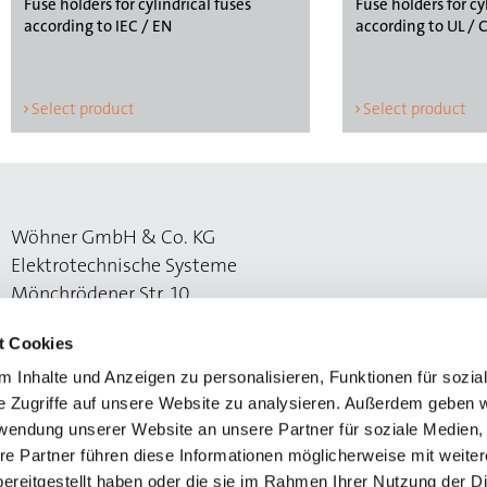
Fuse holders for cylindrical fuses
Fuse holders for cy
according to IEC / EN
according to UL / 
Select product
Select product
Wöhner GmbH & Co. KG
Elektrotechnische Systeme
Mönchrödener Str. 10
96472 Rödental
t Cookies
 Inhalte und Anzeigen zu personalisieren, Funktionen für sozia
e Zugriffe auf unsere Website zu analysieren. Außerdem geben w
rwendung unserer Website an unsere Partner für soziale Medien
re Partner führen diese Informationen möglicherweise mit weite
ereitgestellt haben oder die sie im Rahmen Ihrer Nutzung der D