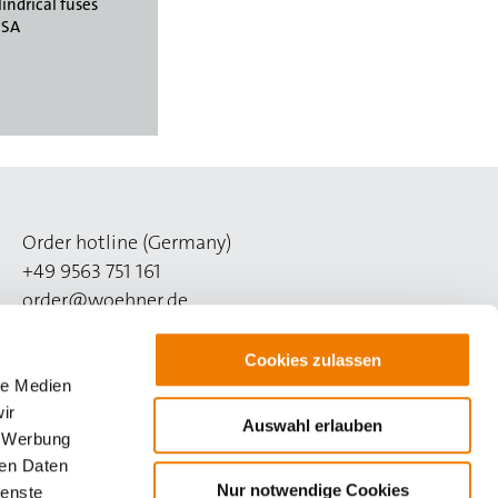
lindrical fuses
CSA
Order hotline (Germany)
+49 9563 751 161
order@woehner.de
Technical hotline (Germany)
Cookies zulassen
+49 9563 751 260
le Medien
support@woehner.com
ir
Auswahl erlauben
, Werbung
ren Daten
Nur notwendige Cookies
ienste