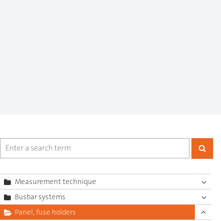
Measurement technique
Busbar systems
Panel, fuse holders