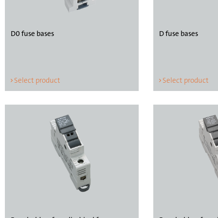
D0 fuse bases
D fuse bases
Select product
Select product