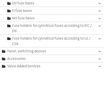
D0 fuse bases
D fuse bases
NH fuse bases
Fuse holders for cylindrical fuses according to IEC /
EN
Fuse holders for cylindrical fuses according to UL /
CSA
Panel, switching devices
Accessories
Value Added Services