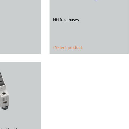
NH fuse bases
Select product