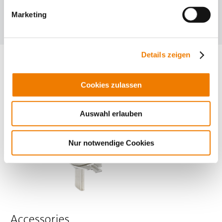
Produtos para placa de montagem e trilho DIN
Marketing
Seleção de produtos
Details zeigen
Cookies zulassen
Auswahl erlauben
Nur notwendige Cookies
Accessories