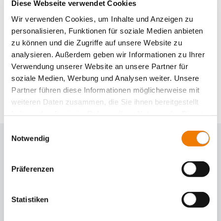
Diese Webseite verwendet Cookies
Wir verwenden Cookies, um Inhalte und Anzeigen zu
personalisieren, Funktionen für soziale Medien anbieten
zu können und die Zugriffe auf unsere Website zu
analysieren. Außerdem geben wir Informationen zu Ihrer
Verwendung unserer Website an unsere Partner für
Panel, porte fusible
soziale Medien, Werbung und Analysen weiter. Unsere
Produits pour plaque de montage ou rail DIN
Partner führen diese Informationen möglicherweise mit
Sélection des produits
weiteren Daten zusammen, die Sie ihnen bereitgestellt
haben oder die sie im Rahmen Ihrer Nutzung der Dienste
gesammelt haben.
Einwilligungsauswahl
Notwendig
Präferenzen
Statistiken
Panel, commutateur