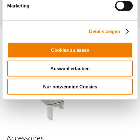
Marketing
Produits pour plaque de montage ou rail DIN
Sélection des produits
Details zeigen
Cookies zulassen
Auswahl erlauben
Nur notwendige Cookies
Accessoires