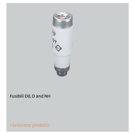
Fusibili D0, D and NH
Selezione prodotto