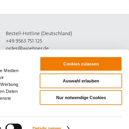
Bestell-Hotline (Deutschland)
+49 9563 751 125
order@woehner.de
Technik-Hotline (Deutschland)
Cookies zulassen
+49 9563 751 508
le Medien
support@woehner.de
ir
Auswahl erlauben
, Werbung
ren Daten
Nur notwendige Cookies
ienste
g
Details zeigen