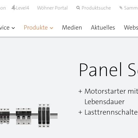
ion
Level4
Wöhner Portal
Produktsuche
Samm
vice
Produkte
Medien
Aktuelles
Web
Panel S
Motorstarter mi
Lebensdauer
Lasttrennschalte