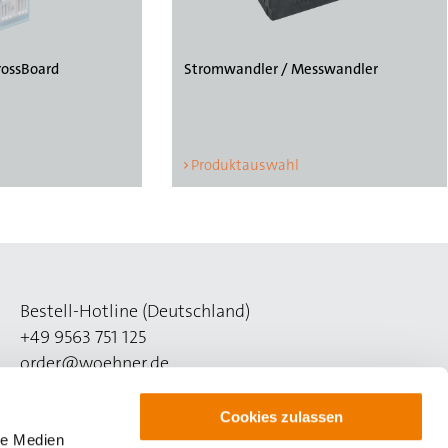
rossBoard
Stromwandler / Messwandler
Produktauswahl
Bestell-Hotline (Deutschland)
+49 9563 751 125
order@woehner.de
Technik-Hotline (Deutschland)
Cookies zulassen
+49 9563 751 508
le Medien