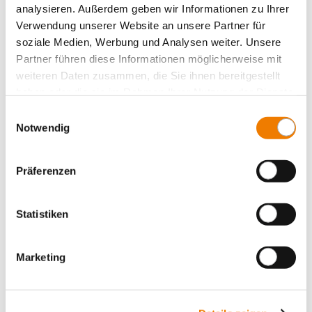
analysieren. Außerdem geben wir Informationen zu Ihrer
Lasttrennschalter (ohne Sicherungen), 6-polig
Verwendung unserer Website an unsere Partner für
Lastumschalter, 3-polig
soziale Medien, Werbung und Analysen weiter. Unsere
Lastumschalter mit Motorantrieb, 3-polig
Partner führen diese Informationen möglicherweise mit
weiteren Daten zusammen, die Sie ihnen bereitgestellt
Lastumschalter 3-polig, Schließen vor Öffnen
haben oder die sie im Rahmen Ihrer Nutzung der Dienste
Lastumschalter, 3-polig +N
gesammelt haben.
Einwilligungsauswahl
Lastumschalter, 4-polig
Notwendig
Lastumschalter mit Motorantrieb, 4-polig
Zubehör
Präferenzen
Value Added Services
Statistiken
Marketing