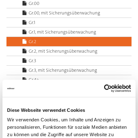
Gr.00
Gr.00, mit Sicherungsüberwachung
Gr.1
Gr.1, mit Sicherungsüberwachung
Gr.2
Gr.2, mit Sicherungsüberwachung
Gr.3
Gr.3, mit Sicherungsüberwachung
Gr.4a
Lasttrennschalter mit NH-Sicherungen, 3-polig
Lasttrennschalter (ohne Sicherungen), 2-polig
Lasttrennschalter (ohne Sicherungen), 3-polig
Diese Webseite verwendet Cookies
Lasttrennschalter (ohne Sicherungen), 3-polig +
Wir verwenden Cookies, um Inhalte und Anzeigen zu
N
personalisieren, Funktionen für soziale Medien anbieten
Lasttrennschalter (ohne Sicherungen), 4-polig
zu können und die Zugriffe auf unsere Website zu