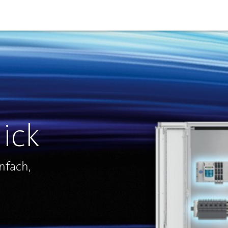
lick
nfach,